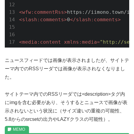
<
wfw:commentRss
>
https://iimono.town/it
<
slash:comments
>
0
</
slash:comments
>
<
media:content
xmlns:media
=
"http://sea
ニュースフィードでは画像が表示されましたが、サイトテ
ーマ内でのRSSリーダでは画像が表示されなくなりまし
た。
サイトテーマ内でのRSSリーダでは<description>タグ内
にimgを含む必要があり、そうするとニュースで画像が表
示されないという状況に（サイズ違いの重複の可能性、
5.8からのsrcsetの出力やLAZYクラスの可能性）。