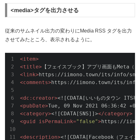
<media>タグを出力させる
従来のサムネイル出力の変わりにMedia RSS タグを出力
させてみたところ、表示されるように。
<
item
>
<
title
>
【フェイスブック】アプリ画面もMeta（メタ）に
<
link
>
https://iimono.town/its/info/sns
<
comments
>
https://iimono.town/its/info
<
dc:creator
>
<![CDATA[いいものタウン ITS事
<
pubDate
>
Tue, 09 Nov 2021 06:36:42 +00
<
category
>
<![CDATA[SNS]]>
</
category
>
<
guid
isPermaLink
=
"false"
>
https://iimo
<
description
>
<![CDATA[Facebook（フ