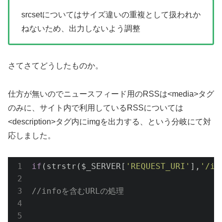
srcsetについてはサイズ違いの重複として扱われか
ねないため、出力しないよう調整
さてさてどうしたものか。
仕方が無いのでニュースフィード用のRSSは<media>タグ
のみに、サイト内で利用しているRSSについては
<description>タグ内にimgを出力する、という分岐にて対
応しました。
if
(strstr($_SERVER[
'REQUEST_URI'
],
'/in
//infoを含むURLの処理