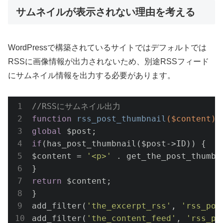
サムネイルが表示されない理由を考える
WordPressで構築されているサイトではデフォルトでは
RSSに画像情報が出力されないため、別途RSSフィード
にサムネイル情報を出力する必要があります。
//RSSにサムネイル出力
function
rss_post_thumbnail
($content)
global
if
(has_post_thumbnail($post->ID)) {

$content = 
'<p>'
 . get_the_post_thumbn
return
 $content;

}

add_filter(
'the_excerpt_rss'
, 
'rss_pos
add_filter(
'the_content_feed'
, 
'rss_po